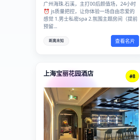
查询上海的水磨干磨服务价格通常可以通过
1) 上海水磨干磨服务相关网站：访问上海
服务项目和价格列表。
2) 电话咨询：直接拨打水磨干磨服务提供
宜。
3) 实地考察：如果您有时间和精力，可以
量。
2. 合理预算：